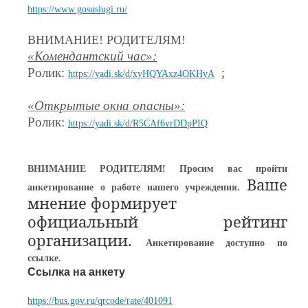
https://www.gosuslugi.ru/
ВНИМАНИЕ! РОДИТЕЛЯМ!
«Комендантский час»:
Ролик:
;
https://yadi.sk/d/xyHQYAxz4OKHyA
«Открытые окна опасны»:
Ролик:
https://yadi.sk/d/R5CAf6vrDDpPIQ
ВНИМАНИЕ РОДИТЕЛЯМ! Просим вас пройти
Ваше
анкетирование о работе нашего учреждения.
мнение формирует
официальный рейтинг
организации.
Анкетирование доступно по
ссылке.
Ссылка на анкету
https://bus.gov.ru/qrcode/rate/401091