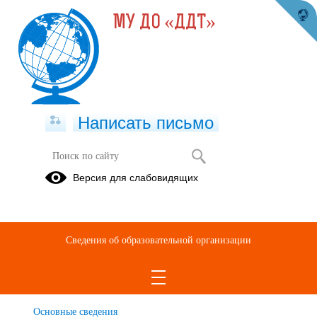
МУ ДО «ДДТ»
Написать письмо
Версия для слабовидящих
Программа "Мир танца"
Описание образовательной программы
Сведения об образовательной организации
ПРОГРАММА "Мир танца".pdf
(скачать)
(посмотреть)
Основные сведения